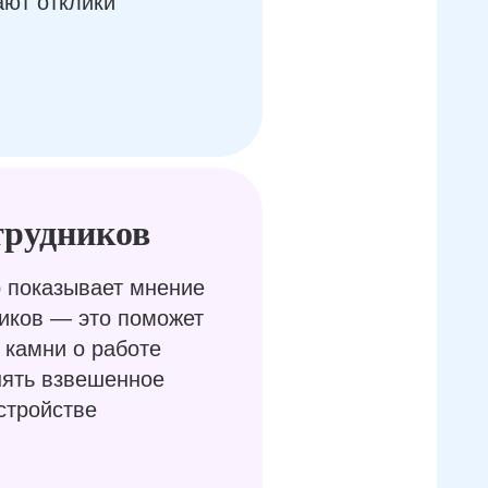
ают отклики
трудников
 показывает мнение
иков — это поможет
 камни о работе
нять взвешенное
стройстве