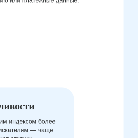
ию или платёжные данные.
ливости
им индексом более
оискателям — чаще