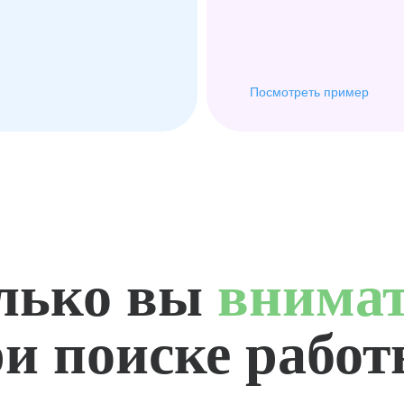
Посмотреть пример
лько вы
внима
и поиске рабо