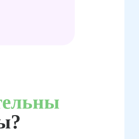
тельны
ты?