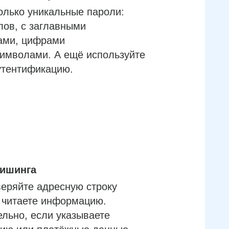
олько уникальные пароли:
лов, с заглавными
ами, цифрами
имволами. А ещё используйте
утентификацию.
фишинга
еряйте адресную строку
м читаете информацию.
льно, если указываете