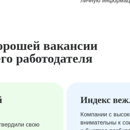
личную информац
орошей вакансии
го работодателя
й
Индекс веж
Компании с высок
внимательны к с
твердили свою