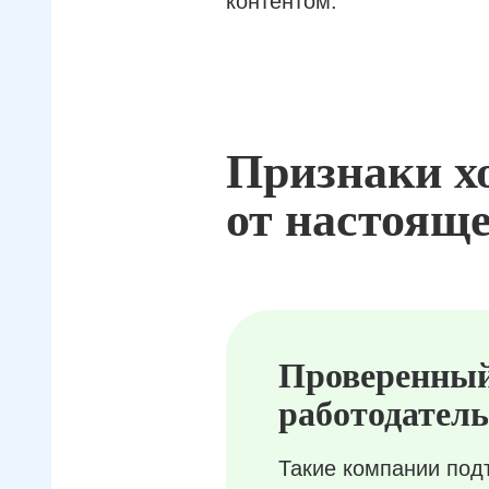
контентом.
Признаки х
от настояще
Проверенны
работодатель
Такие компании под