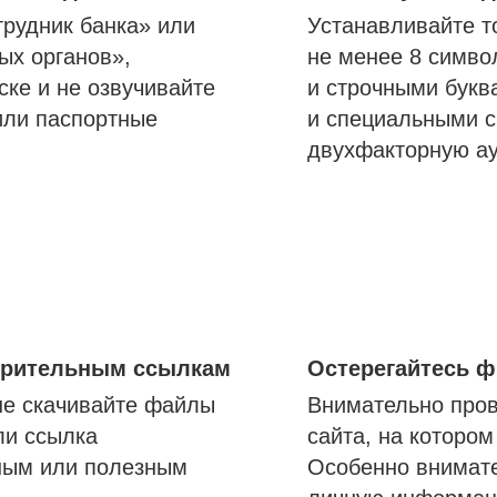
трудник банка» или
Устанавливайте т
ых органов»,
не менее 8 симво
ске и не озвучивайте
и строчными букв
или паспортные
и специальными с
двухфакторную а
озрительным ссылкам
Остерегайтесь 
не скачивайте файлы
Внимательно пров
ли ссылка
сайта, на которо
ным или полезным
Особенно внимате