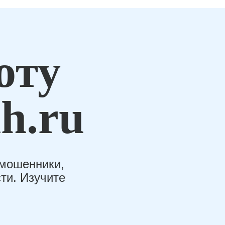
оту
h.ru
-мошенники,
ти. Изучите