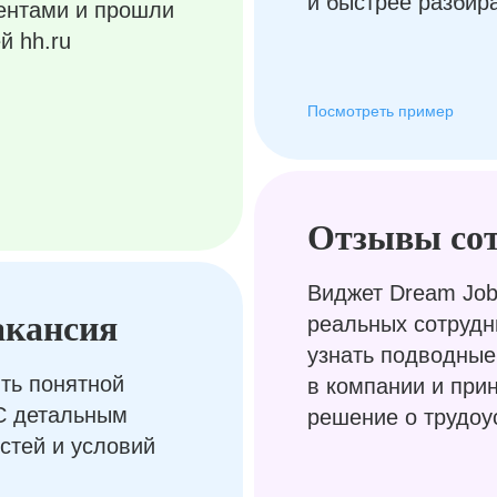
и быстрее разбир
ентами и прошли
й hh.ru
Посмотреть пример
Отзывы со
Виджет Dream Job
акансия
реальных сотрудн
узнать подводные
ть понятной
в компании и при
С детальным
решение о трудоу
стей и условий