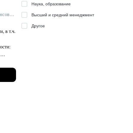
Наука, образование
Финансовый архитектор / Наставник для бухгалтеров / Ментор для финансовых специалистов
Высший и средний менеджмент
Другое
, в т.ч.
дажи,
ости:
.
рошли
для
цию в