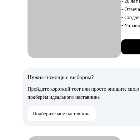
• 20 лет 
• Имею 
• Отвеча
процесс
• Созда
• Много
• Управ
использ
• Помог
• Откат
отноше
С чем п
• Сотру
• Провер
• Подгот
С чем п
• Найти
Нужна помощь с выбором?
• Карье
• Постр
• Аудит
Пройдите короткий тест или просто опишите сво
• Понять
• Оценк
подберём идеального наставника
• Найти 
• Прора
• Опред
• Страт
Подберите мне наставника
• Опред
Кому мо
• Прора
• Начин
• Опред
• Профес