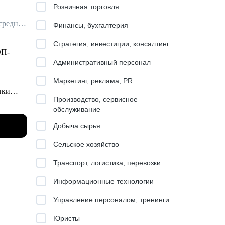
Розничная торговля
Трекер / Бизнес-психолог / Карьерный коуч / Ментор для руководителей среднего и высшего звена
Финансы, бухгалтерия
Стратегия, инвестиции, консалтинг
ОП-
Административный персонал
Маркетинг, реклама, PR
чки
Производство, сервисное
обслуживание
более
Добыча сырья
льные
Сельское хозяйство
анки,
Транспорт, логистика, перевозки
Информационные технологии
ных
Управление персоналом, тренинги
Юристы