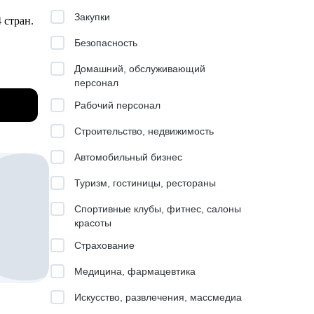
ес-
Закупки
4 стран.
Безопасность
 и
;
Домашний, обслуживающий
персонал
нерских
Рабочий персонал
Строительство, недвижимость
Автомобильный бизнес
киллов.
Туризм, гостиницы, рестораны
Спортивные клубы, фитнес, салоны
нок.
красоты
бизнеса
Страхование
Медицина, фармацевтика
Искусство, развлечения, массмедиа
изайн),