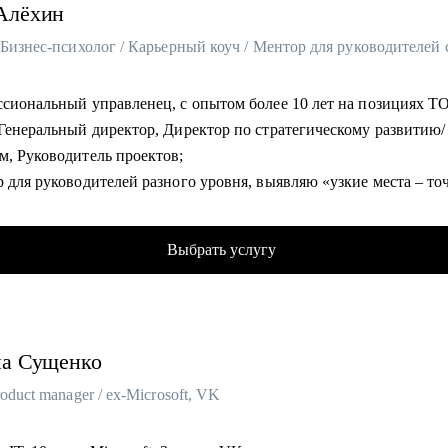
Алёхин
ссиональный управленец, с опытом более 10 лет на позициях Т
 Генеральный директор, Директор по стратегическому развитию/
м, Руководитель проектов;
 для руководителей разного уровня, выявляю «узкие места – то
как в бизнесе, так и на карьерном пути;
тфолио более 2000+ отработанных резюме, 750+ собеседований, 
Выбрать услугу
ьерных консультаций;
л в сегментах: IT и интеграторы, Retail, дистрибуция; автомоби
е сети, медцентры, розница и розничные сети, производство, б
ор;
на
Сущенко
аюсь управленческим и кадровым консалтингом;
зовал более 40 крупных проектов по развитию компаний различ
roduct manager / ex-Microsoft, VK
й, разработке и внедрению новых продуктовые линеек,
дственных направлений;