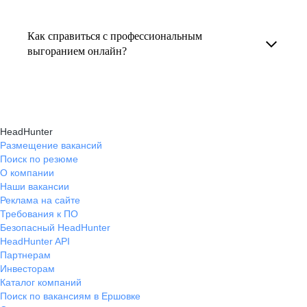
Консультация по выгоранию на работе
индивидуальные консультации онлайн.
текущем месте работы и о том, кому он будет
помогает понять причины эмоционального
полезен, с какими запросами работает.
Как справиться с профессиональным
истощения, разработать персональный план
выгоранием онлайн?
Вы точно найдёте того, кто вам нужен!
восстановления и снова обрести энергию
На платформе hh.ru вы можете получить
и мотивацию в профессиональной
онлайн-консультации экспертов, которые
деятельности.
научат вас эффективно справляться
HeadHunter
с профессиональным выгоранием,
Размещение вакансий
Поиск по резюме
восстанавливать баланс и достигать карьерных
О компании
целей без стресса.
Наши вакансии
Реклама на сайте
Требования к ПО
Безопасный HeadHunter
HeadHunter API
Партнерам
Инвесторам
Каталог компаний
Поиск по вакансиям в Ершовке