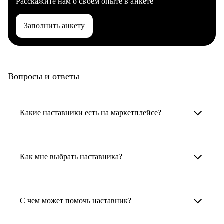
Расскажите нам о своем опыте в анкете
Заполнить анкету
Вопросы и ответы
Какие наставники есть на маркетплейсе?
Карьерные наставники — это HR-
специалисты, карьерные консультанты,
Как мне выбрать наставника?
психологи, резюмерайтеры и менторы.
Умный поиск поможет в три клика выбрать
Менторы работают в ИТ, дизайне, других
наставника для достижения вашей цели.
С чем может помочь наставник?
узкоспециализированных сферах. Они
помогут прокачать навыки, построить