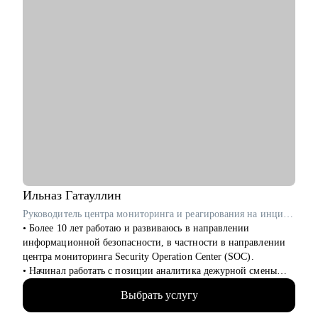
• Разработчикам: архитектурные решения.
• ИТ-руководителям: понимание роли архитектуры.
Ильназ
Гатауллин
Руководитель центра мониторинга и реагирования на инциденты информационной безопасности (SOC) в RedSecurity / ex-Информзащита
• Более 10 лет работаю и развиваюсь в направлении
информационной безопасности, в частности в направлении
центра мониторинга Security Operation Center (SOC).
• Начинал работать с позиции аналитика дежурной смены
SOC и прошел весь путь развития в SOC.
Выбрать услугу
• За плечами богатый опыт наставничества аналитиков и
инженеров SOC.