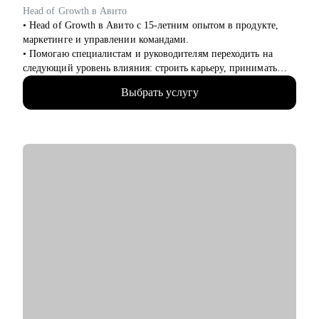
безопасности и выбрать направление.
Head of Growth в Авито
• Новичкам, кто только начинает свой путь или столкнулся с
• Head of Growth в Авито с 15-летним опытом в продукте,
карьерными трудностями и не видит перспектив роста.
маркетинге и управлении командами.
• Помогаю специалистам и руководителям переходить на
следующий уровень влияния: строить карьеру, принимать
сложные решения, развивать самостоятельные команды и
Выбрать услугу
системно расти.
• За плечами — Авито, МегаФон, Сбер, Открытие, десятки
запусков, трансформации команд, развитие руководителей и
публичные выступления о лидерстве и управлении.
• Ментор Авито и Women in Tech Russia.
С чем помогу:
• Сформулировать карьерную цель и разработать стратегию ее
достижения
• Разработать стратегию поиска работы и выхода на нужные
компании
• Сделать сильное, продающее резюме, портфолио и кейсы
• Спланировать рост в текущей компании и подготовиться к
ревью
• Прокачать экспертизу в growth-маркетинге и монетизации
продуктов