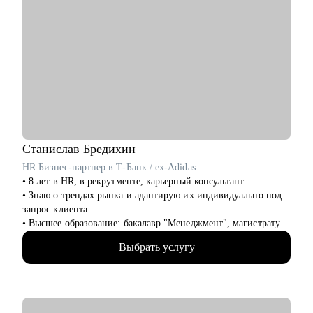
Станислав
Бредихин
HR Бизнес-партнер в Т-Банк / ex-Adidas
• 8 лет в HR, в рекрутменте, карьерный консультант
• Знаю о трендах рынка и адаптирую их индивидуально под
запрос клиента
• Высшее образование: бакалавр "Менеджмент", магистратура
"Экономика"
Выбрать услугу
• Провел 1000+ собеседований, на разные уровни позиции
(средний и высший менеджмент)
• Нанял и адаптировал 100+ сотрудников
• Провел более 100 карьерных консультаций с клиентами сфер
HR, маркетинг, IT и др.