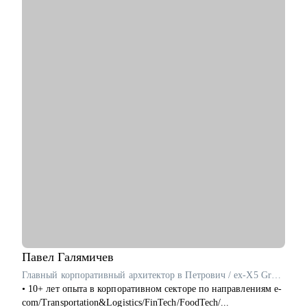
• Управлял командами от 20 до 150 сотрудников
• Участник HR мероприятий и стратегических сессий (HH,
Avito, SuperJob и др.)
С чем помогу:
• Помогу создать продающее резюме для поиска работы, с
учетом сложности и особенностей рынка
• Подготовлю к собеседованию с рекрутером/нанимающим
менеджером, чтобы вы с минимальным уровнем стресса
получили результат
• Расскажу об эффективном найме и удержании сотрудников
в компании (для компаний и менеджеров, кто хочет
эффективно инвестировать деньги бизнеса и не тратить на
вечный найм)
• Расскажу о формировании и управлении командой (0-100+
сотрудников). Темы: как построить команду с нуля, как
внедрить управление результативностью, полный цикл HR и
выстроить аналитику HR
Павел
Галямичев
Кому могу помочь:
Главный корпоративный архитектор в Петрович / ex-X5 Group
• Специалистам всех уровней и позиций в сфере розница,
• 10+ лет опыта в корпоративном секторе по направлениям e-
FMCG, маркетинг, IT
com/Transportation&Logistics/FinTech/FoodTech/...