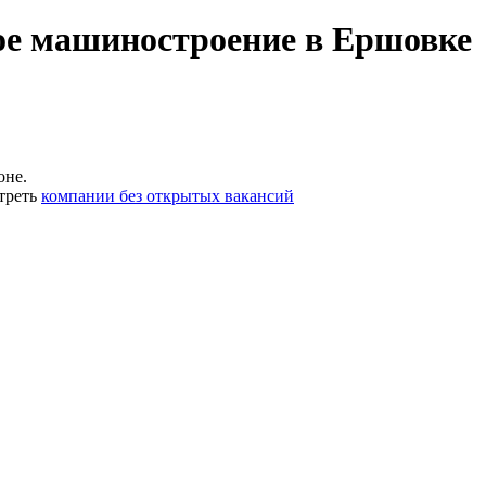
ое машиностроение в Ершовке
оне.
треть
компании без открытых вакансий