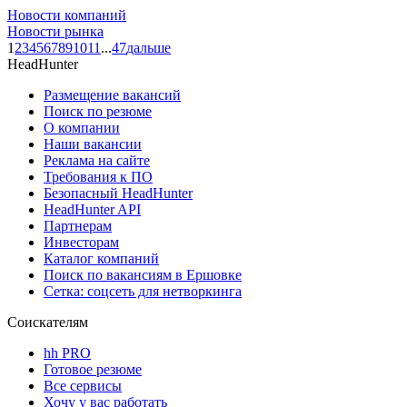
Новости компаний
Новости рынка
1
2
3
4
5
6
7
8
9
10
11
...
47
дальше
HeadHunter
Размещение вакансий
Поиск по резюме
О компании
Наши вакансии
Реклама на сайте
Требования к ПО
Безопасный HeadHunter
HeadHunter API
Партнерам
Инвесторам
Каталог компаний
Поиск по вакансиям в Ершовке
Сетка: соцсеть для нетворкинга
Соискателям
hh PRO
Готовое резюме
Все сервисы
Хочу у вас работать