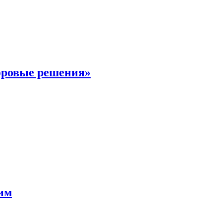
фровые решения»
мим