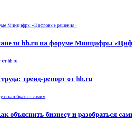
 панели hh.ru на форуме Минцифры «Ци
труда: тренд-репорт от hh.ru
Как объяснить бизнесу и разобраться са