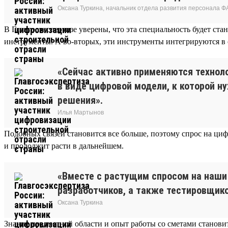
Оксана Туркина, начальник отдела развития персонала Ф
В Главгосэкспертизе уверены, что эта специальность будет ст
инструменты. А во-вторых, эти инструменты интегрируются в
«Сейчас активно применяются технол
в виде цифровой модели, к которой н
решения».
Илья Мартынов
Подобных связей становится все больше, поэтому спрос на циф
и продолжит расти в дальнейшем.
«Вместе с растущим спросом на наши 
разработчиков, а также тестировщик
Оксана Туркина
Знание предметной области и опыт работы со сметами станови