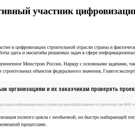
ктивный участник цифровизаци
стие в цифровизации строительной отрасли страны и фактическ
работы здесь и масштабы решаемых задач в сфере информационн
дчиненное Минстрою России. Наряду с основными задачами, так
 строительных объектов федерального значения, Главгосэкспер
ым организациям и их заказчикам проверять прое
луатации информационных сервисов ценообразования в строительстве ФАУ «
ганизация полного цикла с необычной, но быстро набирающей по
компаний процессами.