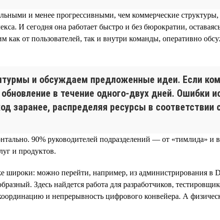
льными и менее прогрессивными, чем коммерческие структуры, 
кса. И сегодня она работает быстро и без бюрократии, оставая
как от пользователей, так и внутри команды, оперативно обсу
турмы и обсуждаем предложенные идеи. Если кома
 обновление в течение одного-двух дней. Ошибки 
ход заранее, распределяя ресурсы в соответствии
изонтально. 90% руководителей подразделений — от «тимлида» 
луг и продуктов.
е широки: можно перейти, например, из администрирования в D
ообразный. Здесь найдется работа для разработчиков, тестировщ
 координацию и непрерывность цифрового конвейера. А физичес