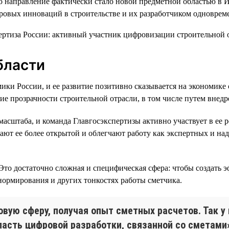
то направление фактически стало новой предметной областью в 
фровых инноваций в строительстве и их разработчиком одноврем
бласти
мики России, и ее развитие позитивно сказывается на экономик
е прозрачности строительной отрасли, в том числе путем внед
асштаба, и команда Главгосэкспертизы активно участвует в ее
ают ее более открытой и облегчают работу как экспертных и на
. Это достаточно сложная и специфическая сфера: чтобы создат
нормирования и других тонкостях работы сметчика.
вую сферу, получая опыт сметных расчетов. Так у
асть цифровой разработки, связанной со сметами