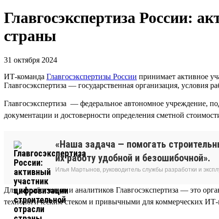
Главгосэкспертиза России: а
страны
31 октября 2024
ИТ-команда
Главгосэкспертизы России
принимает активное уча
Главгосэкспертиза — государственная организация, условия 
Главгосэкспертиза — федеральное автономное учреждение, по
документации и достоверности определения сметной стоимости
«Наша задача — помогать строительн
их работу удобной и безошибочной».
Илья Мартынов, руководитель службы разработки и эксп
Для разработчиков и аналитиков Главгосэкспертиза — это ор
технологическим стеком и привычными для коммерческих ИТ-