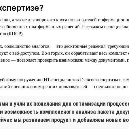
кспертизе?
енки, а также для широкого круга пользователей информационны
ве собственных платформенных решений. Расскажем о специфике
тов (КПСР).
ых, большинство аналогов — это десктопные решения, требующи
кт с веб-доступом. Во-вторых, он обрабатывает весь комплект
лавное — позволяет проверить взаимосвязи между документами, 
лубокому погружению ИТ-специалистов Главгосэкспертизы в са
еланий внешних и внутренних пользователей — специалистов по
ями и учли их пожелания для оптимизации процесс
ли возможность комплексного анализа пакета доку
йчас мы развиваем продукт и добавляем новые во