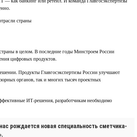
ИТ — как банкинг или ретейл. И команда Главгосэкспертизы
енно.
е страны в целом. В последние годы Минстроем России
рения цифровых продуктов.
 решении. Продукты Главгосэкспертизы России улучшают
дзорных органов, так и многих тысяч проектных
ь эффективные ИТ-решения, разработчикам необходимо
 нас рождается новая специальность сметчика-
».