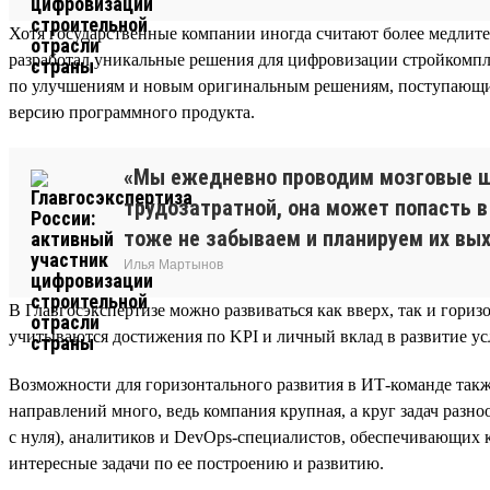
Хотя государственные компании иногда считают более медлите
разработал уникальные решения для цифровизации стройкомпле
по улучшениям и новым оригинальным решениям, поступающим 
версию программного продукта.
«Мы ежедневно проводим мозговые ш
трудозатратной, она может попасть в
тоже не забываем и планируем их вы
Илья Мартынов
В Главгосэкспертизе можно развиваться как вверх, так и гор
учитываются достижения по KPI и личный вклад в развитие ус
Возможности для горизонтального развития в ИТ-команде такж
направлений много, ведь компания крупная, а круг задач разн
с нуля), аналитиков и DevOps-специалистов, обеспечивающих
интересные задачи по ее построению и развитию.