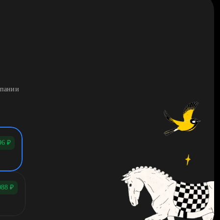
мпании
96
₽
088
₽