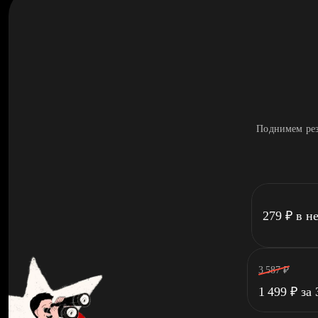
Поднимем рез
279
₽
в н
3 587
₽
1 499
₽
за 