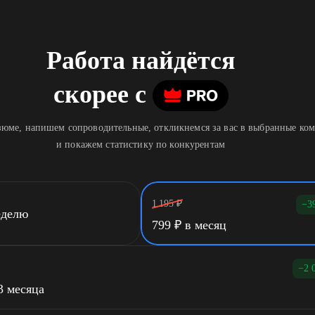
Работа найдётся
скорее
c
юме, напишем сопроводительные, откликнемся за вас в выбранные ко
и покажем статистику по конкурентам
1 195
₽
−3
еделю
799
₽
в месяц
−2 
3 месяца