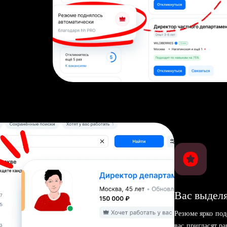
Вас выделя
Резюме ярко под
вас пригласят р