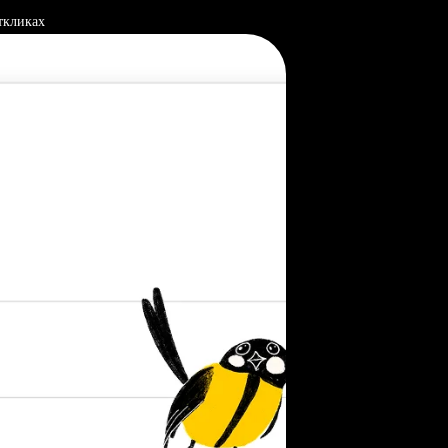
ткликах